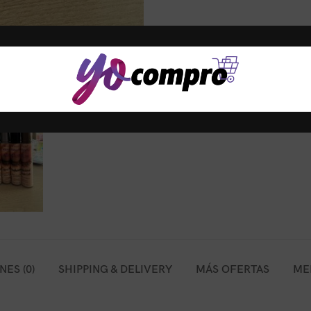
ES (0)
SHIPPING & DELIVERY
MÁS OFERTAS
ME