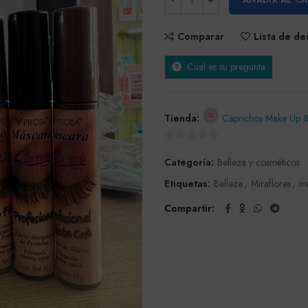
Comparar
Lista de d
Cual es su pregunta
Tienda:
Caprichos Make Up &
0
Categoría:
Belleza y cosméticos
de
5
Etiquetas:
Belleza
,
Miraflores
,
m
Compartir