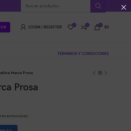
0
0
0
DOR
LOGIN / REGISTER
$
0
TERMINOS Y CONDICIONES
tañina Marca Prosa
rca Prosa
presentaciones
ARRITO