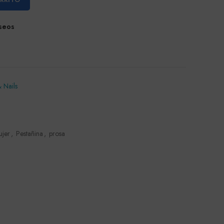
eseos
 Nails
ujer
,
Pestañina
,
prosa