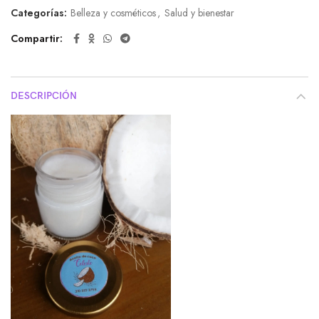
Categorías:
Belleza y cosméticos
,
Salud y bienestar
de
5
Compartir
DESCRIPCIÓN