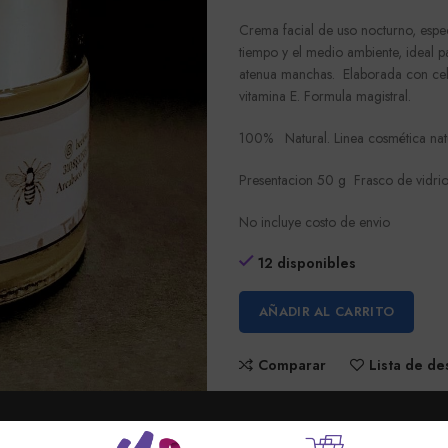
Crema facial de uso nocturno, espe
tiempo y el medio ambiente, ideal p
atenua manchas. Elaborada con ceb
vitamina E. Formula magistral.
100% Natural. Linea cosmética nat
Presentacion 50 g Frasco de vidrio
No incluye costo de envio
12 disponibles
AÑADIR AL CARRITO
Comparar
Lista de d
Cual es su pregunta