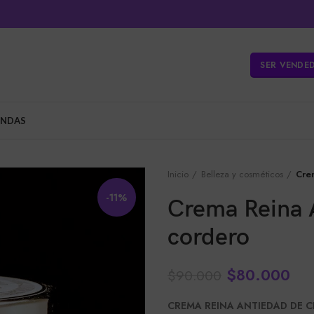
SER VENDE
ENDAS
Inicio
Belleza y cosméticos
Cre
-11%
Crema Reina 
cordero
$
80.000
$
90.000
CREMA REINA ANTIEDAD DE 