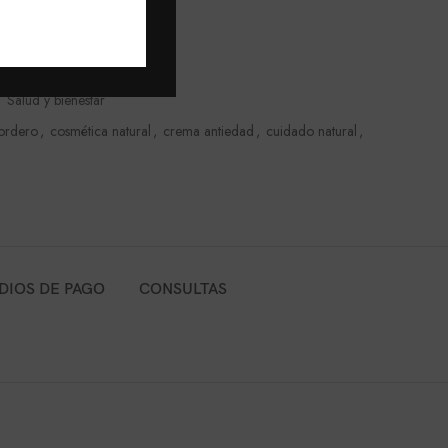
re Monte
,
Salud y bienestar
ordero
,
cosmética natural
,
crema antiedad
,
cuidado natural
,
DIOS DE PAGO
CONSULTAS