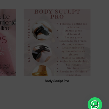
SOL
OUT
Body Sculpt Pro
LEER MÁS
Tienda:
 Estética
Roma Centro de Embellecimiento y Estética
0