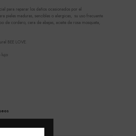
cial para reparar los daños ocasionados por el
ara pieles maduras, sencibles o alergicas, su uso frecuente
o de cordero, cera de abejas, aceite de rosa mosqueta,
ural BEE LOVE.
 lujo
eseos