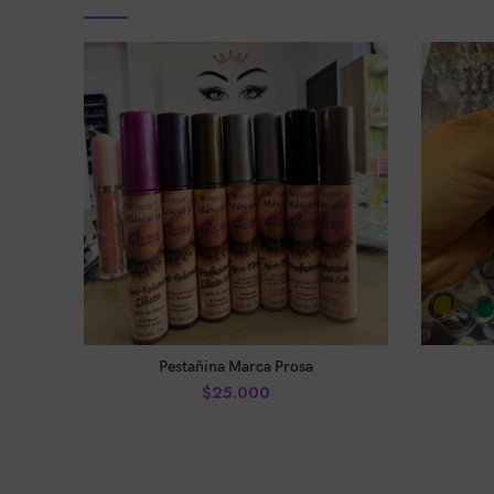
AÑADIR AL CARRITO
Pestañina Marca Prosa
$
25.000
Tienda
0
de