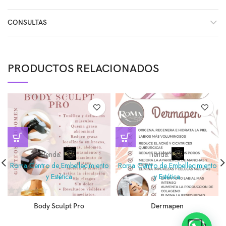
CONSULTAS
PRODUCTOS RELACIONADOS
Tienda:
Tienda:
Roma Centro de Embellecimiento
Roma Centro de Embellecimiento
y Estética
y Estética
0
0
Body Sculpt Pro
Dermapen
de
de
5
5