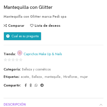
Mantequilla con Glitter
Mantequilla
con Glitter marca Pedi spa
Comparar
Lista de deseos
Cual es su pregunta
Tienda:
Caprichos Make Up & Nails
0
Categoría:
Belleza y cosméticos
de
5
Etiquetas:
aceite
,
Belleza
,
mantequilla
,
Miraflores
,
mujer
Compartir
DESCRIPCIÓN