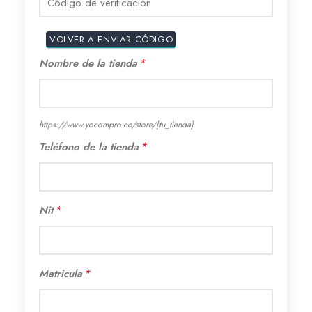
*
Nombre de la tienda
https://www.yocompro.co/store/
[tu_tienda]
*
Teléfono de la tienda
*
Nit
*
Matricula