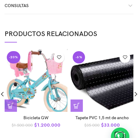
CONSULTAS
PRODUCTOS RELACIONADOS
-20%
-6%
Bicicleta GW
Tapete PVC 1,5 mt de ancho
$
1.200.000
$
33.000
$
1.500.000
$
35.000