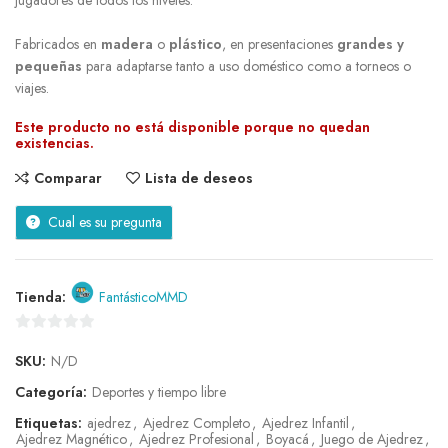
jugadores de todos los niveles.
Fabricados en
madera
o
plástico
, en presentaciones
grandes y
pequeñas
para adaptarse tanto a uso doméstico como a torneos o
viajes.
Este producto no está disponible porque no quedan
existencias.
Comparar
Lista de deseos
Cual es su pregunta
Tienda:
FantásticoMMD
0
SKU:
N/D
de
5
Categoría:
Deportes y tiempo libre
Etiquetas:
ajedrez
,
Ajedrez Completo
,
Ajedrez Infantil
,
Ajedrez Magnético
,
Ajedrez Profesional
,
Boyacá
,
Juego de Ajedrez
,