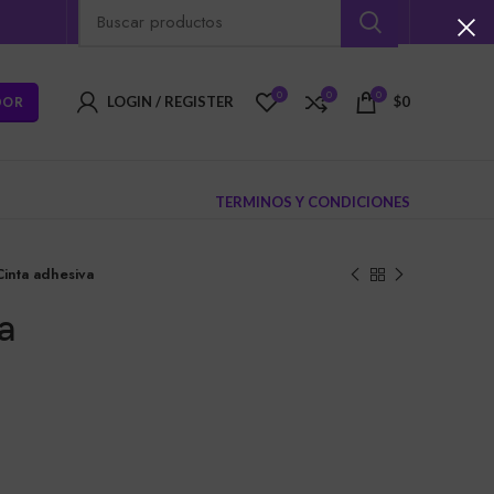
0
0
0
DOR
LOGIN / REGISTER
$
0
TERMINOS Y CONDICIONES
Cinta adhesiva
a