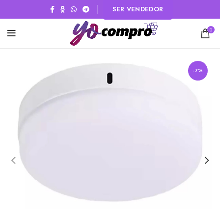
SER VENDEDOR
0
-7%