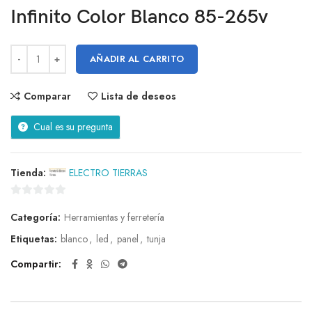
Infinito Color Blanco 85-265v
AÑADIR AL CARRITO
Comparar
Lista de deseos
Cual es su pregunta
Tienda:
ELECTRO TIERRAS
0
Categoría:
Herramientas y ferretería
de
5
Etiquetas:
blanco
,
led
,
panel
,
tunja
Compartir