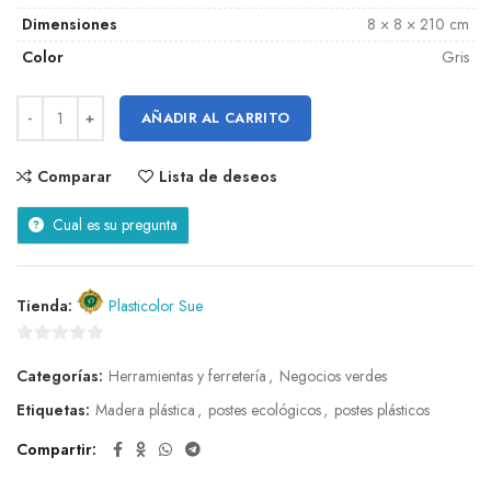
Dimensiones
8 × 8 × 210 cm
Color
Gris
AÑADIR AL CARRITO
Comparar
Lista de deseos
Cual es su pregunta
Tienda:
Plasticolor Sue
0
Categorías:
Herramientas y ferretería
,
Negocios verdes
de
5
Etiquetas:
Madera plástica
,
postes ecológicos
,
postes plásticos
Compartir