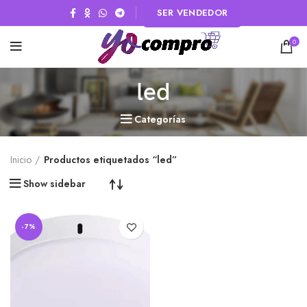
SER VENDEDOR
0
led
Categorías
Inicio
Productos etiquetados “led”
Show sidebar
-7%