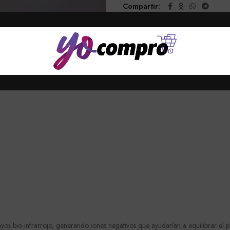
Compartir
ES (0)
SHIPPING & DELIVERY
MÁS OFERTAS
ME
rayos bio-infrarrojo, generando iones negativos que ayudarían a equilibrar el 