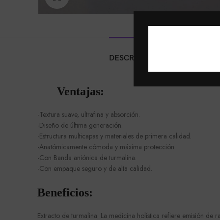
DESCRIPCIÓN
VALORACION
Ventajas:
-Textura suave, ultrafina y absorción.
-Diseño de última generación.
-Estructura multicapas y materiales de primera calidad.
-Anatómicamente cómoda y máxima protección.
-Con Banda aniónica de turmalina.
-Con empaque seguro y de alta calidad.
Beneficios:
Extracto de turmalina: La medicina holística refiere emisión de 