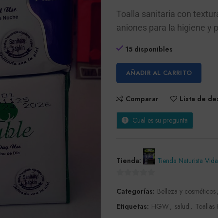
Toalla sanitaria con textu
aniones para la higiene y 
15 disponibles
AÑADIR AL CARRITO
Comparar
Lista de d
Cual es su pregunta
Tienda:
Tienda Naturista Vida
0
Categorías:
Belleza y cosméticos
de
5
Etiquetas:
HGW
,
salud
,
Toallas 