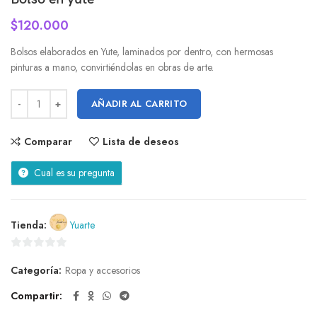
$
120.000
Bolsos elaborados en Yute, laminados por dentro, con hermosas
pinturas a mano, convirtiéndolas en obras de arte.
AÑADIR AL CARRITO
Comparar
Lista de deseos
Cual es su pregunta
Tienda:
Yuarte
0
Categoría:
Ropa y accesorios
de
5
Compartir