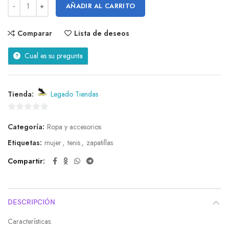
AÑADIR AL CARRITO
Comparar
Lista de deseos
Cual es su pregunta
Tienda:
Legado Tiendas
0
Categoría:
Ropa y accesorios
de
5
Etiquetas:
mujer
,
tenis
,
zapatillas
Compartir
DESCRIPCIÓN
Características: