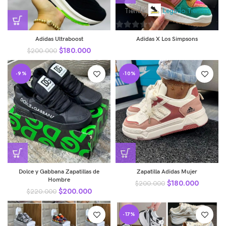
Tienda:
Legado Tiendas
0
Adidas Ultraboost
Adidas X Los Simpsons
de
$
180.000
$
200.000
5
-9%
-10%
Dolce y Gabbana Zapatillas de
Zapatilla Adidas Mujer
Hombre
$
180.000
$
200.000
$
200.000
$
220.000
-17%