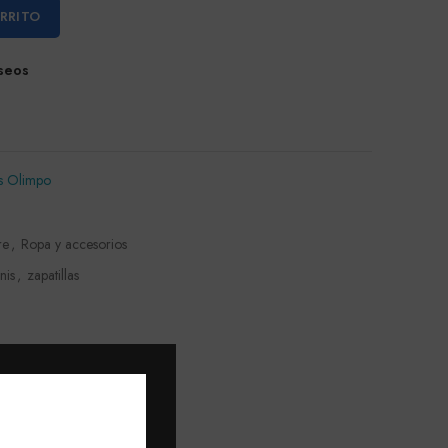
ARRITO
eseos
s Olimpo
re
,
Ropa y accesorios
nis
,
zapatillas