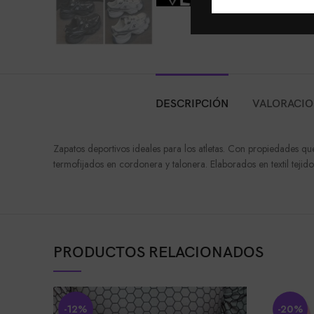
DESCRIPCIÓN
VALORACION
Zapatos deportivos ideales para los atletas. Con propiedades qu
termofijados en cordonera y talonera. Elaborados en textil tejido
PRODUCTOS RELACIONADOS
-12%
-20%