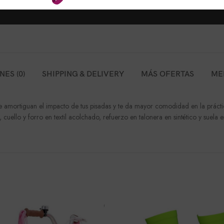
ES (0)
SHIPPING & DELIVERY
MÁS OFERTAS
ME
e amortiguan el impacto de tus pisadas y te da mayor comodidad en la práctic
, cuello y forro en textil acolchado, refuerzo en talonera en sintético y suela