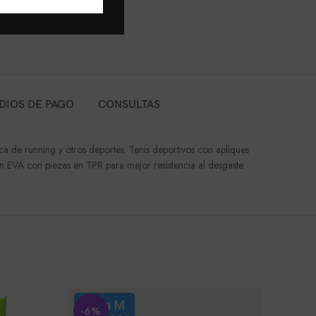
DIOS DE PAGO
CONSULTAS
a de running y otros deportes. Tenis deportivos con apliques
 en EVA con piezas en TPR para mejor resistencia al desgaste.
-6%