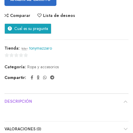
Comparar
Lista de deseos
Cual es su pregunta
Tienda:
tonymazzaro
0
Categoría:
Ropa y accesorios
de
5
Compartir
DESCRIPCIÓN
VALORACIONES (0)