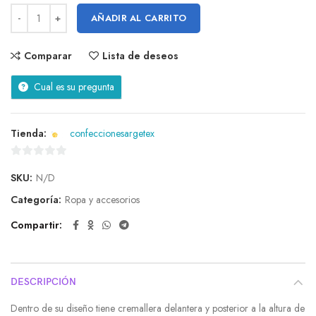
AÑADIR AL CARRITO
Comparar
Lista de deseos
Cual es su pregunta
Tienda:
confeccionesargetex
0
SKU:
N/D
de
5
Categoría:
Ropa y accesorios
Compartir
DESCRIPCIÓN
Dentro de su diseño tiene cremallera delantera y posterior a la altura de