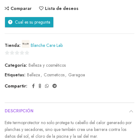
Comparar
Lista de deseos
Cual es su pregunta
Tienda:
Blanche Care Lab
0
Categoría:
Belleza y cosméticos
de
5
Etiquetas:
Belleza
,
Cosmeticos
,
Garagoa
Compartir
DESCRIPCIÓN
Este termoprotector no solo protege tu cabello del calor generado por
planchas y secadores, sino que también crea una barrera contra los
daños del sol, el cloro de la piscina y la sal del mar.