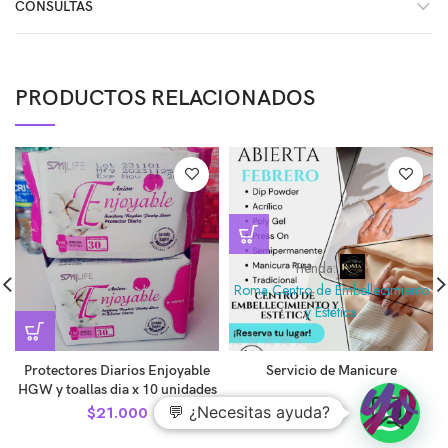
CONSULTAS
PRODUCTOS RELACIONADOS
Tienda:
Roma Centro de Embellecimiento
y Estética
0
Protectores Diarios Enjoyable
Servicio de Manicure
de
HGW y toallas dia x 10 unidades
5
$
21.000
💬 ¿Necesitas ayuda?