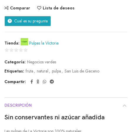
Comparar
Lista de deseos
Cual es su pregunta
Tienda:
Pulpas la Victoria
0
Categoría:
Negocios verdes
de
5
Etiquetas:
fruta
,
natural
,
pulpa
,
San Luis de Gaceno
Compartir
DESCRIPCIÓN
Sin conservantes ni azúcar añadida
Las pulpas de La Victoria son 100% naturales: