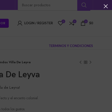
0
0
0
DOR
LOGIN / REGISTER
$
0
TERMINOS Y CONDICIONES
endos Villa De Leyva
la De Leyva
lla de Leyva!
fecto y el encanto colonial.
todos los gustos.