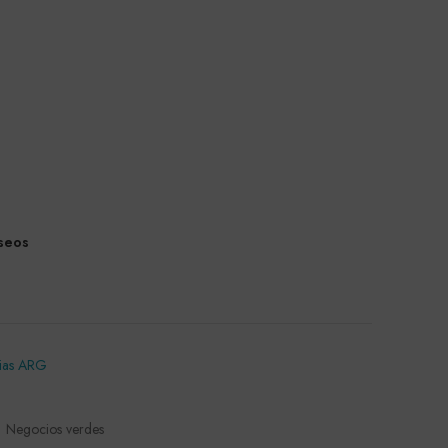
eseos
rias ARG
Negocios verdes