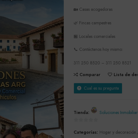
🏡 Casas acogedoras
🌿 Fincas campestres
🏪 Locales comerciales
📞 Contáctanos hoy mismo:
311 250 8520 – 311 250 8521
Comparar
Lista de d
Cual es su pregunta
Tienda:
Soluciones Inmobilia
0
Categorías:
Hogar y decoración
,
de