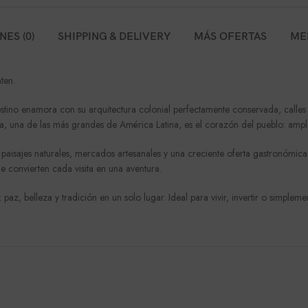
ES (0)
SHIPPING & DELIVERY
MÁS OFERTAS
ME
ten.
tino enamora con su arquitectura colonial perfectamente conservada, calles 
a
, una de las más grandes de América Latina, es el corazón del pueblo: amplia
 paisajes naturales, mercados artesanales y una creciente oferta gastronómic
e convierten cada visita en una aventura.
a: paz, belleza y tradición en un solo lugar. Ideal para vivir, invertir o simplem