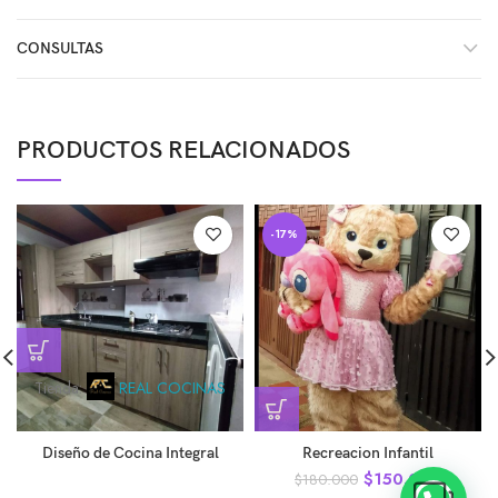
CONSULTAS
PRODUCTOS RELACIONADOS
-17%
Tienda:
REAL COCINAS
0
Diseño de Cocina Integral
Recreacion Infantil
de
$
150.000
$
180.000
5