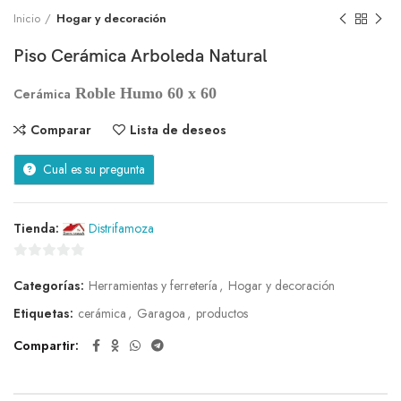
Inicio
Hogar y decoración
Piso Cerámica Arboleda Natural
Roble Humo 60 x 60
Cerámica
Comparar
Lista de deseos
Cual es su pregunta
Tienda:
Distrifamoza
0
Categorías:
Herramientas y ferretería
,
Hogar y decoración
de
5
Etiquetas:
cerámica
,
Garagoa
,
productos
Compartir