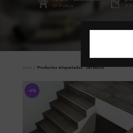
39 Products
9 Pr
Inicio
Productos etiquetados “cerámica”
-4%