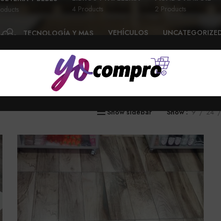
4 Products
2 Products
oducts
VEHÍCULOS
UNCATEGORIZE
TECNOLOGÍA Y MAS
28 Products
6 Products
58 Products
Show sidebar
Show
9
24