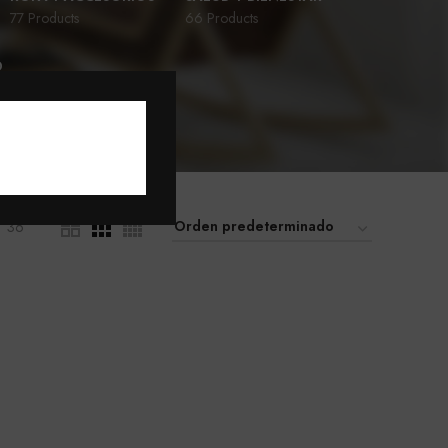
77 Products
66 Products
D
36