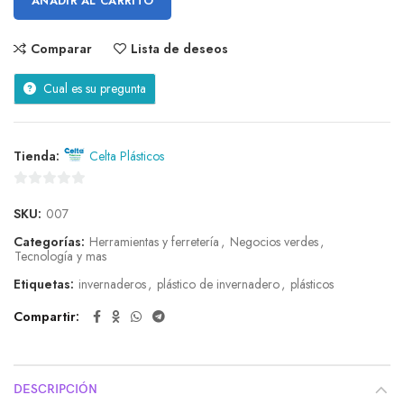
AÑADIR AL CARRITO
Comparar
Lista de deseos
Cual es su pregunta
Tienda:
Celta Plásticos
0
SKU:
007
de
5
Categorías:
Herramientas y ferretería
,
Negocios verdes
,
Tecnología y mas
Etiquetas:
invernaderos
,
plástico de invernadero
,
plásticos
Compartir
DESCRIPCIÓN