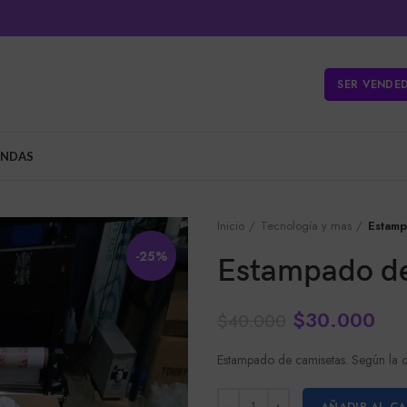
SER VENDE
ENDAS
Inicio
Tecnología y mas
Estamp
-25%
Estampado de
$
30.000
$
40.000
Estampado de camisetas. Según la c
AÑADIR AL C