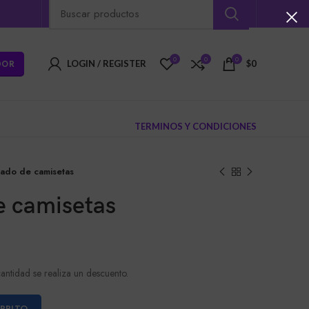
0
0
0
DOR
LOGIN / REGISTER
$
0
TERMINOS Y CONDICIONES
ado de camisetas
 camisetas
antidad se realiza un descuento.
ARRITO