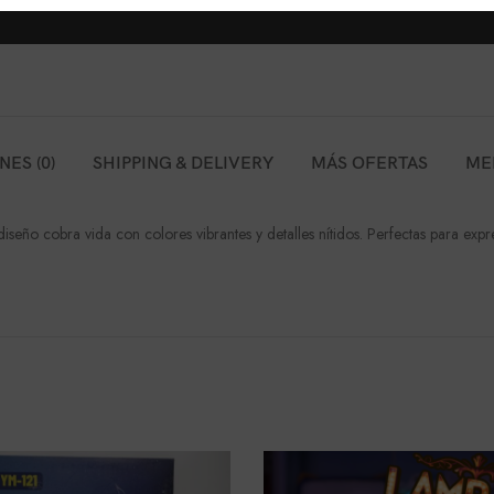
ES (0)
SHIPPING & DELIVERY
MÁS OFERTAS
ME
seño cobra vida con colores vibrantes y detalles nítidos. Perfectas para expre