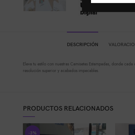
DESCRIPCIÓN
VALORACION
Eleva tu estilo con nuestras Camisetas Estampadas, donde cada di
resolución superior y acabados impecables.
PRODUCTOS RELACIONADOS
-3%