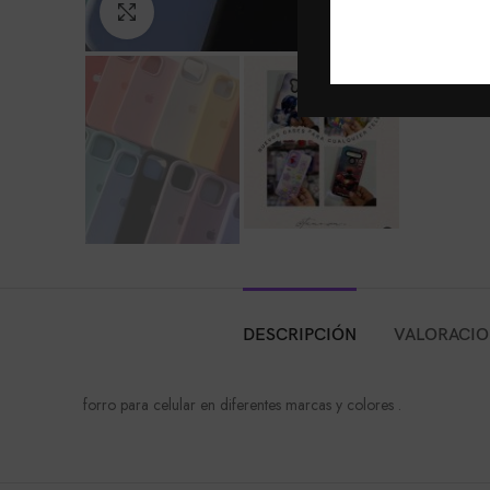
Click to enlarge
DESCRIPCIÓN
VALORACION
forro para celular en diferentes marcas y colores .