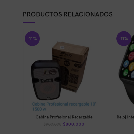
PRODUCTOS RELACIONADOS
-11%
-11%
AÑADIR AL CARRITO
Cabina Profesional Recargable
Reloj Int
$
800.000
$
900.000