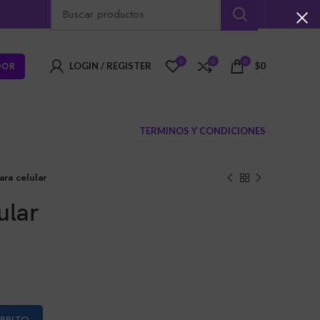
0
0
0
DOR
LOGIN / REGISTER
$
0
TERMINOS Y CONDICIONES
ara celular
ular
ARRITO