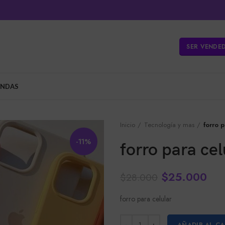
SER VENDE
ENDAS
Inicio
Tecnología y mas
forro p
-11%
forro para cel
$
25.000
$
28.000
forro para celular
AÑADIR AL C