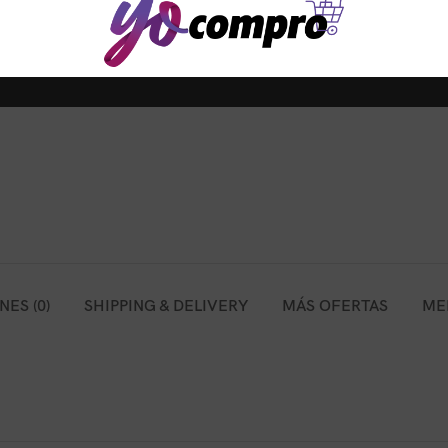
ES (0)
SHIPPING & DELIVERY
MÁS OFERTAS
ME