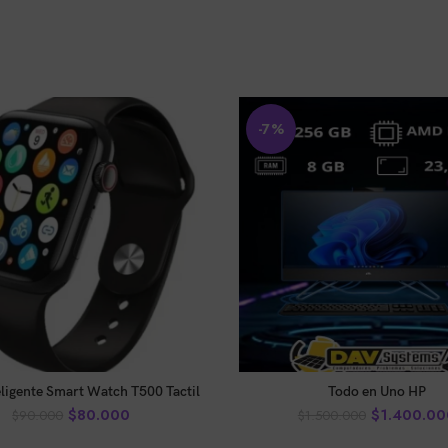
-7%
AÑADIR AL CARRITO
AÑADIR AL CARRITO
eligente Smart Watch T500 Tactil
Todo en Uno HP
$
80.000
$
1.400.00
$
90.000
$
1.500.000