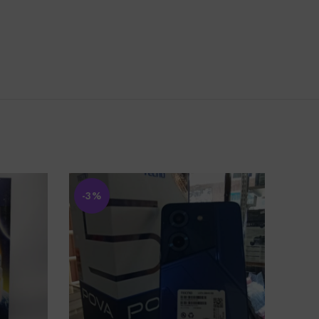
-3%
-6