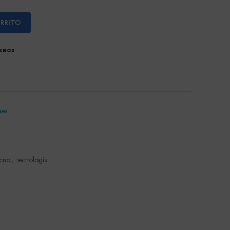
ARRITO
eseos
nes
cno
,
tecnología