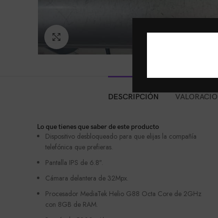
Click to enlarge
DESCRIPCIÓN
VALORACION
Lo que tienes que saber de este producto
Dispositivo desbloqueado para que elijas la compañía
telefónica que prefieras.
Pantalla IPS de 6.8″.
Cámara delantera de 32Mpx.
Procesador MediaTek Helio G88 Octa Core de 2GHz
con 8GB de RAM.