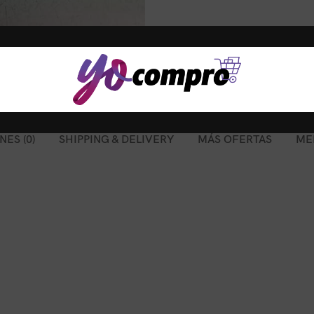
ES (0)
SHIPPING & DELIVERY
MÁS OFERTAS
ME