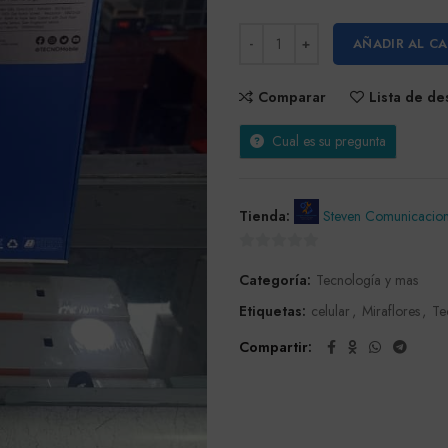
AÑADIR AL C
Comparar
Lista de d
Cual es su pregunta
Tienda:
Steven Comunicacio
0
Categoría:
Tecnología y mas
de
5
Etiquetas:
celular
,
Miraflores
,
Te
Compartir