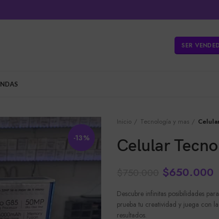
SER VENDE
ENDAS
Inicio
Tecnología y mas
Celula
-13%
Celular Tecno
$
650.000
$
750.000
Descubre infinitas posibilidades par
prueba tu creatividad y juega con la
resultados.