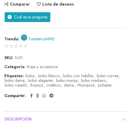
Comparar
Lista de deseos
Cual es su pregunta
Tienda:
FantásticoMMD
0
SKU:
N/D
de
5
Categoría:
Ropa y accesorios
Etiquetas:
bolso
,
bolso blanco
,
bolso con hebillas
,
bolso correa
,
bolso dama
,
bolso elegante
,
bolso manija
,
bolso mediano
,
bolso rosado
,
Boyacá
,
cintético
,
dama
,
Moniquirá
,
poliester
Compartir
DESCRIPCIÓN