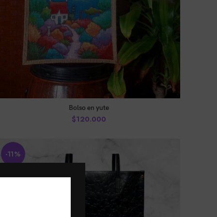
AÑADIR AL CARRITO
Bolso en yute
$
120.000
-11%