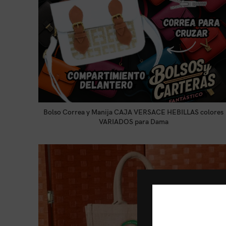
Bolso Correa y Manija CAJA VERSACE HEBILLAS colores
LEER MÁS
VARIADOS para Dama
Tienda:
FantásticoMMD
0
de
5