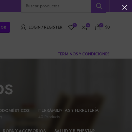
0
0
0
DOR
LOGIN / REGISTER
$
0
TERMINOS Y CONDICIONES
os
HERRAMIENTAS Y FERRETERÍA
ODOMÉSTICOS
40 Products
ts
ROPA Y ACCESORIOS
SALUD Y BIENESTAR