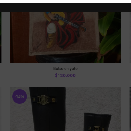
AÑADIR AL CARRITO
Bolso en yute
$
120.000
-15%