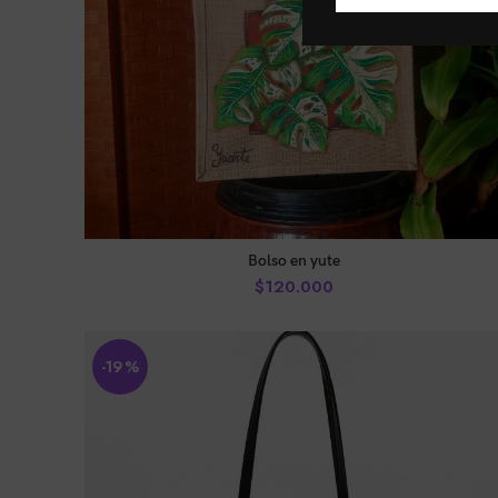
AÑADIR AL CARRITO
Bolso en yute
$
120.000
-19%