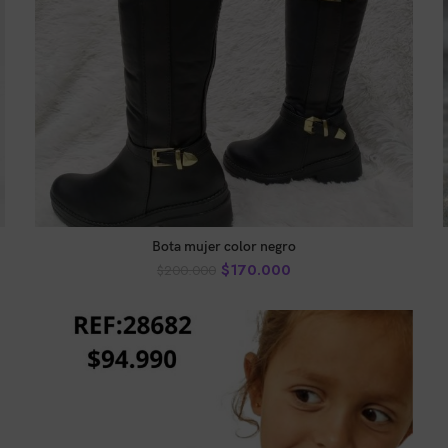
AÑADIR AL CARRITO
Bota mujer color negro
$
170.000
$
200.000