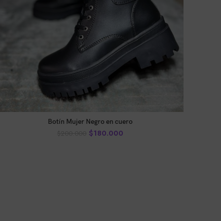
AÑADIR AL CARRITO
Botín Mujer Negro en cuero
$
180.000
$
200.000