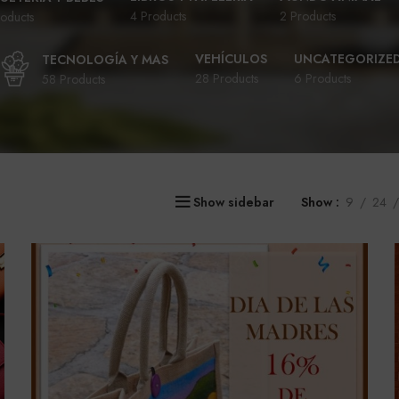
4 Products
2 Products
oducts
VEHÍCULOS
UNCATEGORIZE
TECNOLOGÍA Y MAS
28 Products
6 Products
58 Products
Show sidebar
Show
9
24