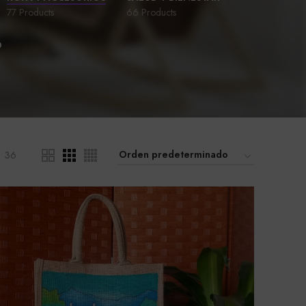
77 Products
66 Products
D
36