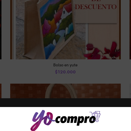
AÑADIR AL CARRITO
Bolso en yute
$
120.000