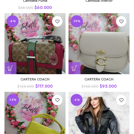
Camiseta Puma
Camisilla Interior
de
$
60.000
$
68.000
5
-6%
-10%
CARTERA COACH
CARTERA COACH
$
117.000
$
95.000
$
125.000
$
105.000
-13%
-4%