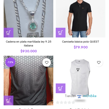
Cadena en plata martillada ley 9.25
Camiseta básica polo QUEST
italiana
$
79.900
$
930.000
-12%
Tienda:
mOnBike
0