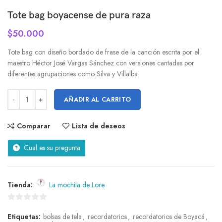
Tote bag boyacense de pura raza
$
50.000
Tote bag con diseño bordado de frase de la canción escrita por el
maestro Héctor José Vargas Sánchez con versiones cantadas por
diferentes agrupaciones como Silva y Villalba.
AÑADIR AL CARRITO
Comparar
Lista de deseos
Cual es su pregunta
Tienda:
La mochila de Lore
0
Etiquetas:
bolsas de tela
,
recordatorios
,
recordatorios de Boyacá
,
de