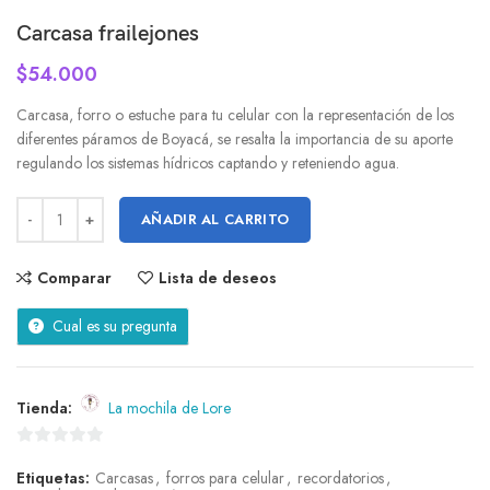
Carcasa frailejones
$
54.000
Carcasa, forro o estuche para tu celular con la representación de los
diferentes páramos de Boyacá, se resalta la importancia de su aporte
regulando los sistemas hídricos captando y reteniendo agua.
AÑADIR AL CARRITO
Comparar
Lista de deseos
Cual es su pregunta
Tienda:
La mochila de Lore
0
Etiquetas:
Carcasas
,
forros para celular
,
recordatorios
,
de