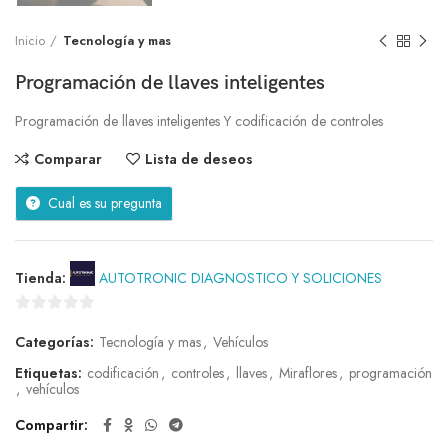
Inicio
Tecnología y mas
Programación de llaves inteligentes
Programación de llaves inteligentes Y codificación de controles
Comparar
Lista de deseos
Cual es su pregunta
Tienda:
AUTOTRONIC DIAGNOSTICO Y SOLICIONES
0
Categorías:
Tecnología y mas
,
Vehículos
de
5
Etiquetas:
codificación
,
controles
,
llaves
,
Miraflores
,
programación
,
vehículos
Compartir