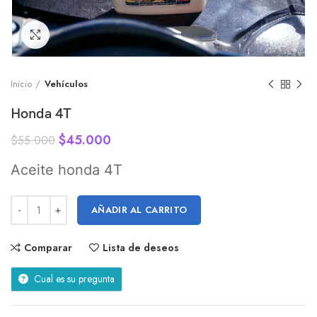
Click to enlarge
Inicio
Vehículos
Honda 4T
$
45.000
$
55.000
Aceite honda 4T
AÑADIR AL CARRITO
Comparar
Lista de deseos
Cual es su pregunta