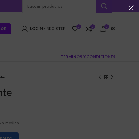
0
0
0
DOR
LOGIN / REGISTER
$
0
TERMINOS Y CONDICIONES
nte
nte
ro a medida
ARRITO