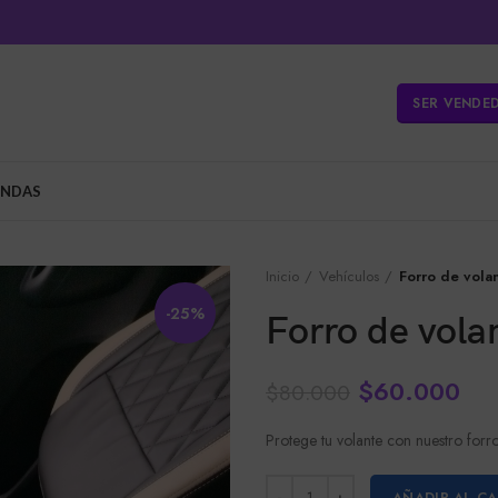
SER VENDE
ENDAS
Inicio
Vehículos
Forro de vola
-25%
Forro de vola
$
60.000
$
80.000
Protege tu volante con nuestro for
AÑADIR AL C