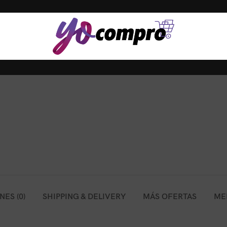
ES (0)
SHIPPING & DELIVERY
MÁS OFERTAS
ME