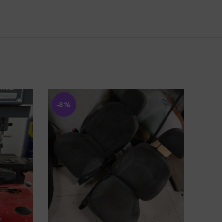
-8%
-7%