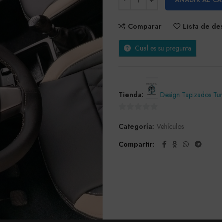
Comparar
Lista de d
Cual es su pregunta
Tienda:
Design Tapizados Tu
0
Categoría:
Vehículos
de
5
Compartir