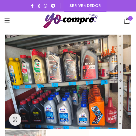
SER VENDEDOR
0
Click to enlarge