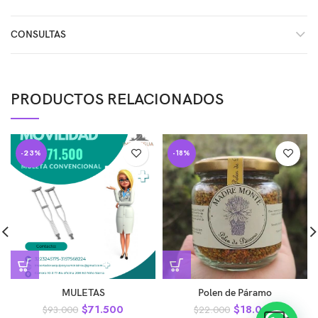
CONSULTAS
PRODUCTOS RELACIONADOS
-23%
-18%
MULETAS
Polen de Páramo
$
71.500
$
18.000
$
93.000
$
22.000