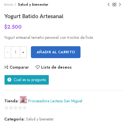
Inicio
Salud y bienestar
Yogurt Batido Artesanal
$
2.500
Yogurt artesanal tamaño personal con trocitos de fruta
AÑADIR AL CARRITO
Comparar
Lista de deseos
Cual es su pregunta
Tienda:
Procesadora Lacteos San Miguel
0
Categoría:
Salud y bienestar
de
5