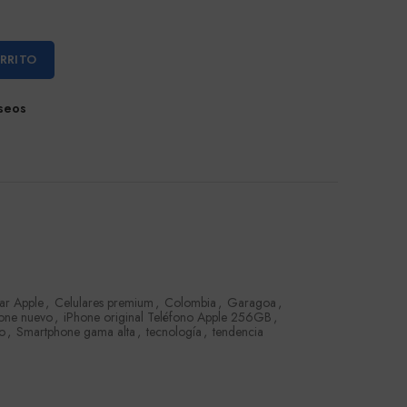
ARRITO
eseos
ar Apple
,
Celulares premium
,
Colombia
,
Garagoa
,
one nuevo
,
iPhone original Teléfono Apple 256GB
,
o
,
Smartphone gama alta
,
tecnología
,
tendencia