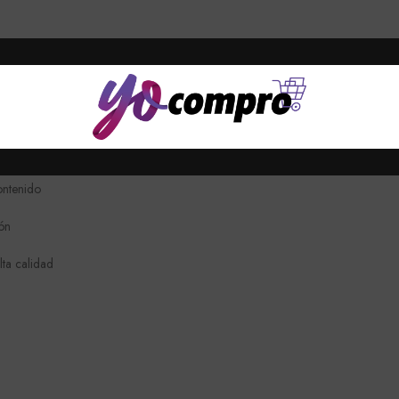
ES (0)
SHIPPING & DELIVERY
MÁS OFERTAS
ME
ontenido
ón
lta calidad