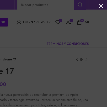
0
0
0
DOR
LOGIN / REGISTER
$
0
TERMINOS Y CONDICIONES
r Iphone 17
e 17
000
 la nueva generación de smartphones premium de Apple,
icado y tecnología avanzada. ofrece un rendimiento fluido, una
amplio almacenamiento para fotos, videos, aplicaciones y