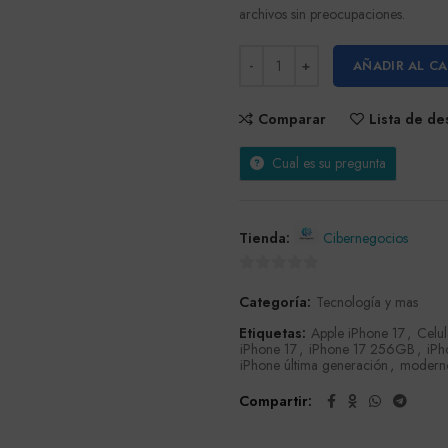
archivos sin preocupaciones.
AÑADIR AL C
Comparar
Lista de d
Cual es su pregunta
Tienda:
Cibernegocios
0
Categoría:
Tecnología y mas
de
5
Etiquetas:
Apple iPhone 17
,
Celul
iPhone 17
,
iPhone 17 256GB
,
iPh
iPhone última generación
,
modern
Compartir