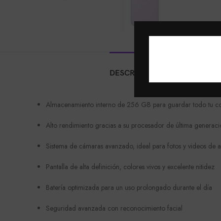
DESCRIPCIÓN
VALORACION
Almacenamiento interno de 256 GB para guardar todo tu c
Alto rendimiento gracias a su procesador de última generaci
Sistema de cámaras avanzado, ideal para fotos y videos de a
Pantalla de alta definición, colores vivos y excelente nitidez
Batería optimizada para un uso prolongado durante el día
Seguridad avanzada con reconocimiento facial