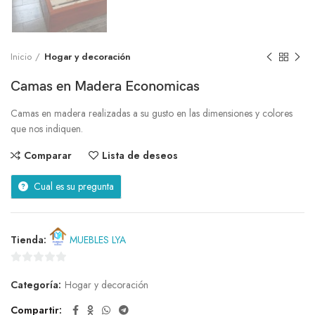
Inicio
Hogar y decoración
Camas en Madera Economicas
Camas en madera realizadas a su gusto en las dimensiones y colores
que nos indiquen.
Comparar
Lista de deseos
Cual es su pregunta
Tienda:
MUEBLES LYA
0
Categoría:
Hogar y decoración
de
5
Compartir