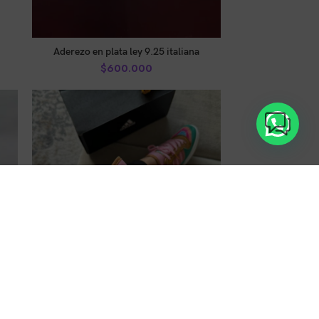
AÑADIR AL CARRITO
Aderezo en plata ley 9.25 italiana
$
600.000
Adidas X Los Simpsons
LEER MÁS
Tienda:
Legado Tiendas