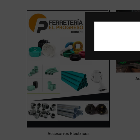
Ac
Tienda
0
de
5
Accesorios Electricos
LEER MÁS