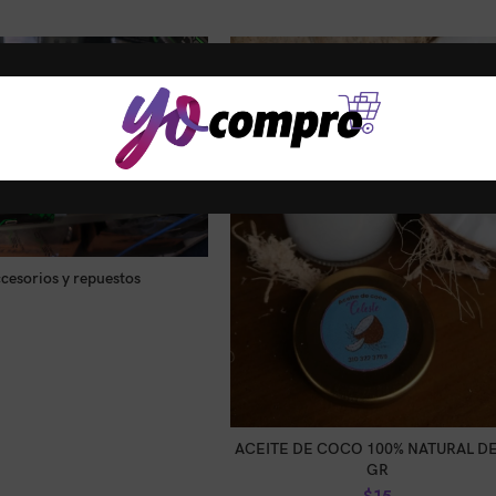
cesorios y repuestos
LEER MÁS
:
LEOMOTOS TALLER
AÑADIR AL CARRITO
ACEITE DE COCO 100% NATURAL DE
GR
$
15