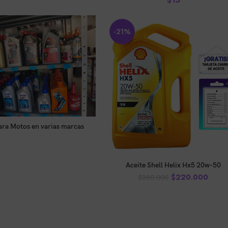
-21%
ara Motos en varias marcas
LEER MÁS
:
LEOMOTOS TALLER
AÑADIR AL CARRITO
Aceite Shell Helix Hx5 20w-50
$
220.000
$
280.000