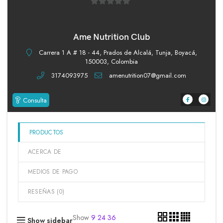
0
de
5
Ame Nutrition Club
Carrera 1 A # 18 - 44, Prados de Alcalá, Tunja, Boyacá,
150003, Colombia
3174093975
amenutrition07@gmail.com
Consulta
PRODUCTOS
ACERCA DE
MEDIOS DE PAGO
RESEÑAS (
0
)
Show
9
24
36
Show sidebar