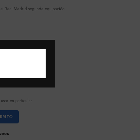
del Real Madrid segunda equipación
s
erido
usar en particular
ARRITO
eseos