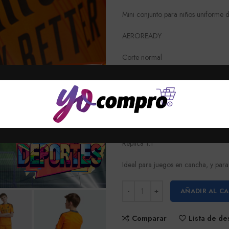
Mini conjunto para niños uniforme 
AEROREADY
Corte normal
Cuello redondo
Cintura elástica en pantalones corto
Escudo del Real Madrid termotransf
Replica 1.1
Ideal para juegos en cancha, y para 
AÑADIR AL C
Comparar
Lista de d