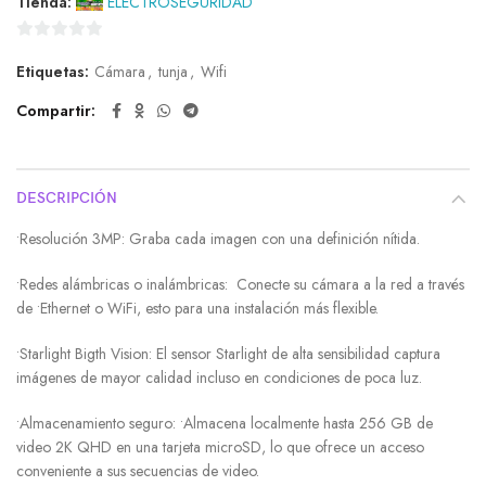
Tienda:
ELECTROSEGURIDAD
0
Etiquetas:
Cámara
,
tunja
,
Wifi
de
5
Compartir
DESCRIPCIÓN
•Resolución 3MP: Graba cada imagen con una definición nítida.
•Redes alámbricas o inalámbricas: Conecte su cámara a la red a través
de •Ethernet o WiFi, esto para una instalación más flexible.
•Starlight Bigth Vision: El sensor Starlight de alta sensibilidad captura
imágenes de mayor calidad incluso en condiciones de poca luz.
•Almacenamiento seguro: •Almacena localmente hasta 256 GB de
video 2K QHD en una tarjeta microSD, lo que ofrece un acceso
conveniente a sus secuencias de video.