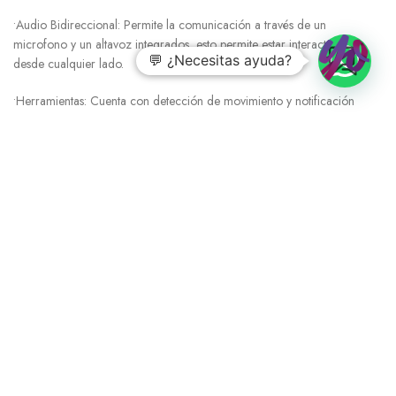
•Audio Bidireccional: Permite la comunicación a través de un
microfono y un altavoz integrados, esto permite estar interactuando
💬 ¿Necesitas ayuda?
desde cualquier lado.
•Herramientas: Cuenta con detección de movimiento y notificación
instantánea, alarma de luz y sonido, junto con control de voz integrado
para Alex / Assisten.
VALORACIONES (0)
SHIPPING & DELIVERY
MÁS OFERTAS
MEDIOS DE PAGO
CONSULTAS