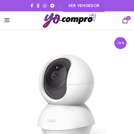
SER VENDEDOR
0
-13%