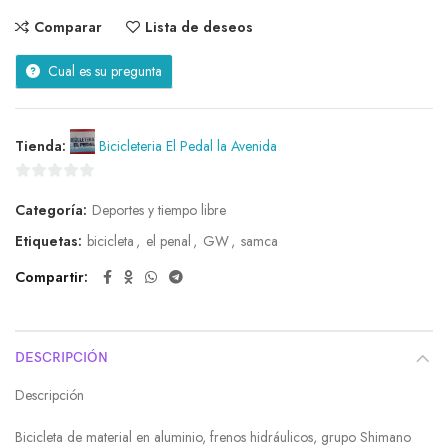
Comparar
Lista de deseos
Cual es su pregunta
Tienda:
Bicicleteria El Pedal la Avenida
0
Categoría:
Deportes y tiempo libre
de
5
Etiquetas:
bicicleta
,
el penal
,
GW
,
samca
Compartir
DESCRIPCIÓN
Descripción
Bicicleta de material en aluminio, frenos hidráulicos, grupo Shimano