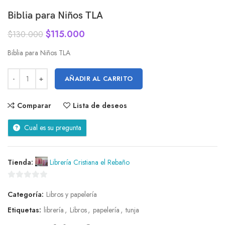
Biblia para Niños TLA
$
115.000
$
130.000
Biblia para Niños TLA
AÑADIR AL CARRITO
Comparar
Lista de deseos
Cual es su pregunta
Tienda:
Librería Cristiana el Rebaño
0
Categoría:
Libros y papelería
de
5
Etiquetas:
librería
,
Libros
,
papelería
,
tunja