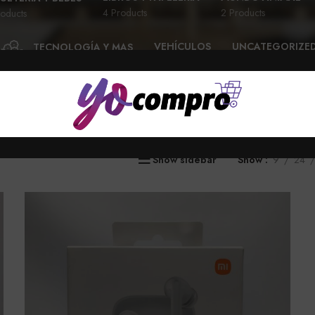
4 Products
2 Products
oducts
VEHÍCULOS
UNCATEGORIZE
TECNOLOGÍA Y MAS
28 Products
6 Products
58 Products
Show sidebar
Show
9
24