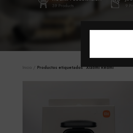
39 Products
9 Pr
Inicio
Productos etiquetados “Xiaomi Redmi”