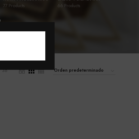
77 Products
66 Products
D
36