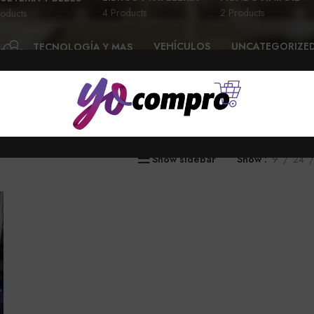
4 Products
2 Products
oducts
VEHÍCULOS
UNCATEGORIZE
TECNOLOGÍA Y MAS
28 Products
6 Products
58 Products
Show sidebar
Show
9
24