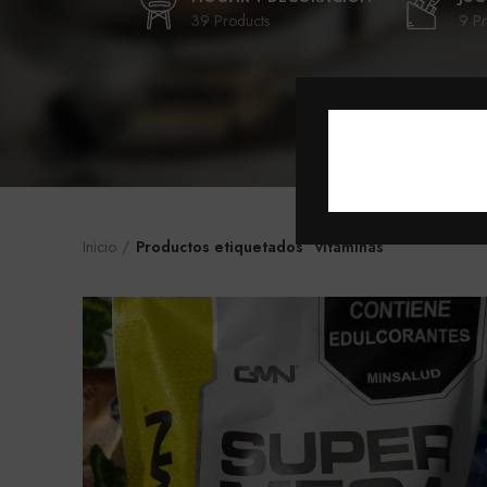
39 Products
9 Pr
Inicio
Productos etiquetados “vitaminas”