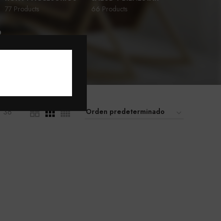
77 Products
66 Products
D
36