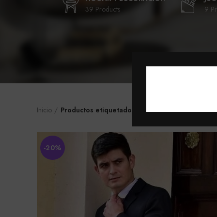
39 Products
9 Pr
Inicio
Productos etiquetados “Traje”
-20%