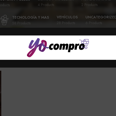
4 Products
2 Products
oducts
VEHÍCULOS
UNCATEGORIZE
TECNOLOGÍA Y MAS
28 Products
6 Products
58 Products
Show sidebar
Show
9
24