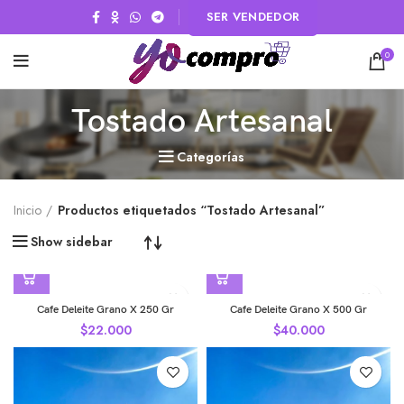
SER VENDEDOR
0
Tostado Artesanal
Categorías
Inicio
Productos etiquetados “Tostado Artesanal”
Show sidebar
Cafe Deleite Grano X 250 Gr
Cafe Deleite Grano X 500 Gr
$
22.000
$
40.000