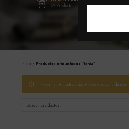
39 Products
9 Pr
Inicio
Productos etiquetados “tenia”
No se han encontrado productos que coincidan con t