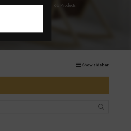
77 Products
66 Products
D
Show sidebar