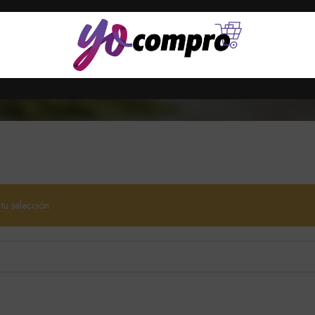
4 Products
2 Products
oducts
VEHÍCULOS
UNCATEGORIZE
TECNOLOGÍA Y MAS
28 Products
6 Products
58 Products
u selección.